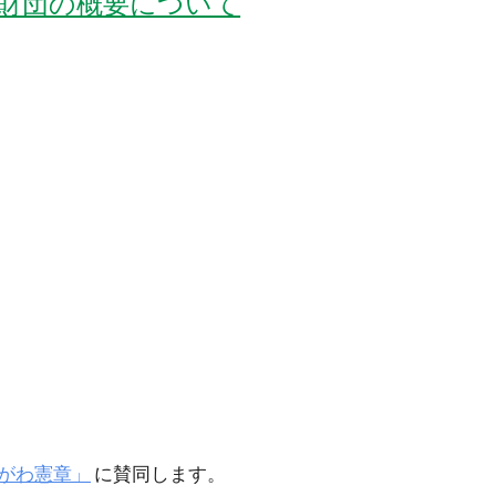
財団の概要について
がわ憲章」
に賛同します。