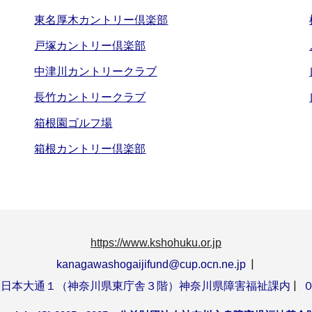
東名厚木カントリー倶楽部
戸塚カントリー倶楽部
中津川カントリークラブ
長竹カントリークラブ
箱根園ゴルフ場
箱根カントリー倶楽部
https://www.kshohuku.or.jp
|
kanagawashogaijifund@cup.ocn.ne.jp
|
日本大通１（神奈川県東庁舎３階）神奈川県障害福祉課内